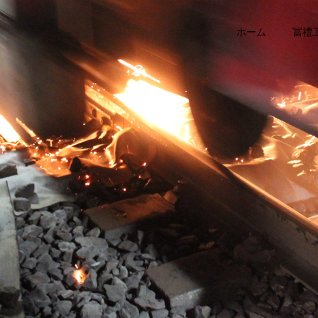
ホーム
冨禮
道床交換
レール交換
カテゴリー1
カテゴリー1
ブログサンプル4
ブログサンプル3