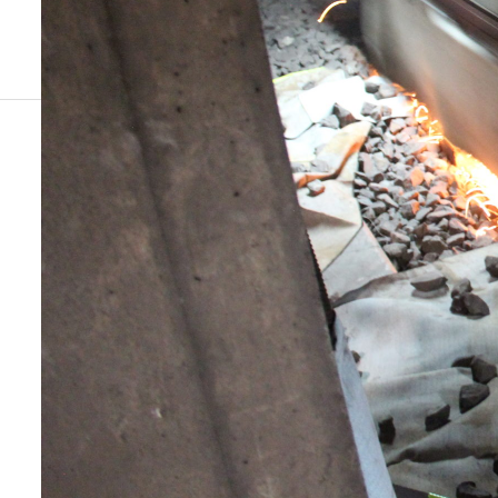
ブログ
レール削正1106
道床つき固め
未分類
カテゴリー1
Hello world!
ブログサンプル5
レール削正1106
2020.11.07