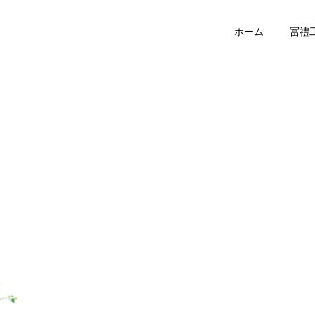
ホーム
冨禮
道床交換
レール交換
カテゴリー1
カテゴリー1
ブログサンプル4
ブログサンプル3