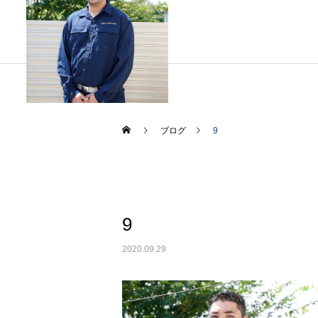
ブログ
9
道床つき固め
未分類
カテゴリー1
Hello world!
ブログサンプル5
9
2020.09.29