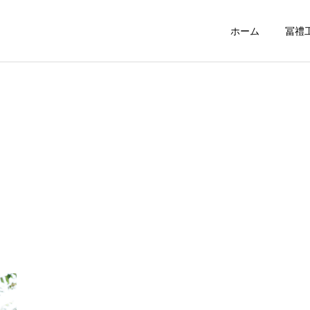
ホーム
冨禮
道床交換
レール交換
カテゴリー1
カテゴリー1
ブログサンプル4
ブログサンプル3