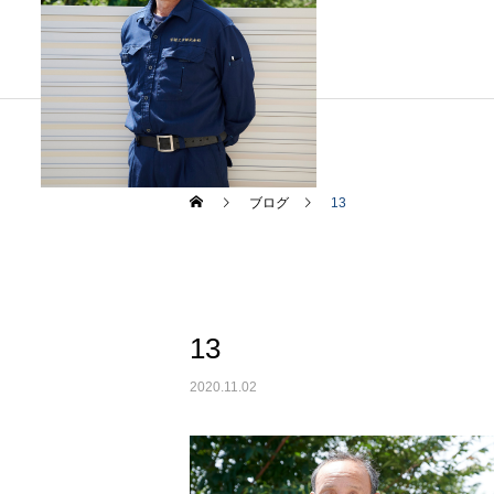
ブログ
13
道床つき固め
未分類
カテゴリー1
Hello world!
ブログサンプル5
13
2020.11.02